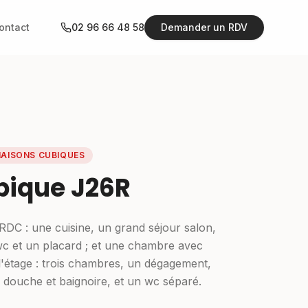
ontact
02 96 66 48 58
Demander un RDV
MAISONS CUBIQUES
bique J26R
DC : une cuisine, un grand séjour salon,
wc et un placard ; et une chambre avec
à l'étage : trois chambres, un dégagement,
e douche et baignoire, et un wc séparé.